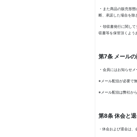
・
また商品の販売形態
断、承諾した場合を除
・
領収書発行に関して
収書等を保管頂くよう
第7条 メール
・
会員にはお知らせメ
※メール配信が必要で
※メール配信は弊社か
第8条 休会と
・休会および退会は、