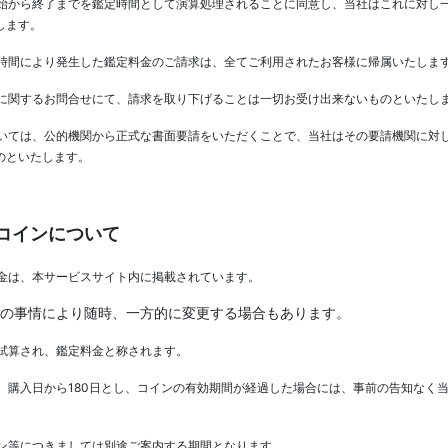
始から終了までを鑑定時間として演算処理されることに同意し、当社はこれに対し
します。
時間により発生した鑑定料金のご請求は、全てご利用されたお客様に帰属いたしま
に関するお問合せにて、請求を取り下げることは一切お受け出来ないものといたし
いては、公的機関から正式な書面要請をいただくことで、当社はその要請機関に対
のといたします。
コインについて
金は、本サービスサイト内に掲載されています。
の事情により随時、一方的に変更する場合もあります。
試算され、鑑定料金と称されます。
、購入日から180日とし、コインの有効期間が経過した場合には、事前の告知なく
ン等につきましては別途ご案内する期間となります。