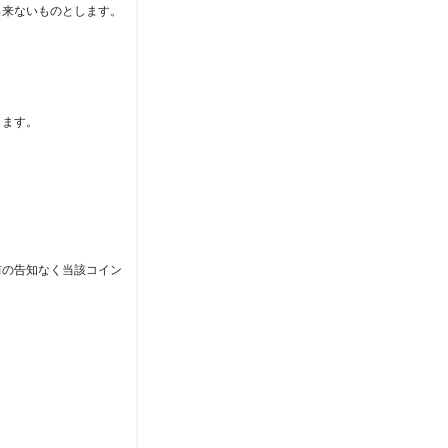
出来ないものとします。
します。
前の告知なく当該コイン