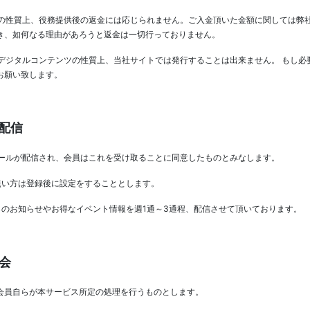
の性質上、役務提供後の返金には応じられません。ご入金頂いた金額に関しては弊
き、如何なる理由があろうと返金は一切行っておりません。
デジタルコンテンツの性質上、当社サイトでは発行することは出来ません。 もし必
お願い致します。
の配信
ールが配信され、会員はこれを受け取ることに同意したものとみなします。
無い方は登録後に設定をすることとします。
らのお知らせやお得なイベント情報を週1通～3通程、配信させて頂いております。
退会
会員自らが本サービス所定の処理を行うものとします。