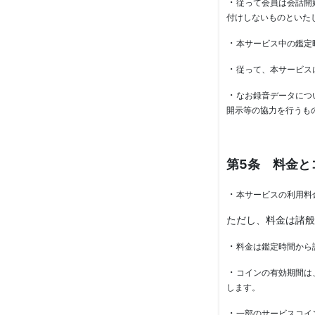
・
従って会員は会話開
付けしないものといた
・
本サービス中の鑑定
・
従って、本サービス
・
なお録音データにつ
開示等の協力を行うも
第5条 料金と
・
本サービスの利用料
ただし、料金は諸般
・
料金は鑑定時間から
・
コインの有効期間は
します。
・
一部のサービスコイ