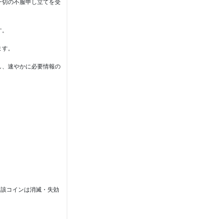
一切の不服申し立てを受
す。
ます。
し、速やかに必要情報の
当該コインは消滅・失効