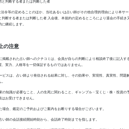
切と判断する者または判断した者
いは法令等の定めることのほか、当社あるいは占い師がその他合理的理由により本サ
と判断する者または判断した者 入会後、本規約の定めるところにより退会の手続き
的に継続します。
上の注意
に掲載された占い師へのクチコミは、会員が自らの判断により相談終了後に記入す
質、実力、人格等を一切保証するものではありません。
ービスは、占い師より発信される結果に対し、その効果や、実現性、真実性、問題
ん。
家の知識が必要なこと、人の生死に関わること、ギャンブル・宝くじ・株・投資の
談はお受けできません。
た場合、鑑定のご予約およびご案内をお断りする場合がございます。
占い師の会話接続開始時刻から、会話終了時刻までを指します。