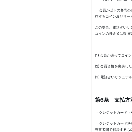
・
会員が以下の各号の
存するコイン及びサー
この場合、電話占いサ
コインの換金又は復旧
(1) 会員が過ってコ
(2) 会員資格を喪失し
(3) 電話占いサジュ
第6条 支払方
・
クレジットカード（Vis
・
クレジットカード決
当事者間で解決するも