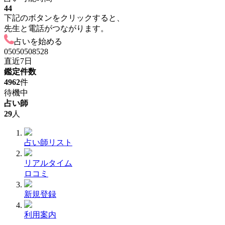
44
下記のボタンをクリックすると、
先生と電話がつながります。
占いを始める
05050508528
直近7日
鑑定件数
4962
件
待機中
占い師
29
人
占い師リスト
リアルタイム
ロコミ
新規登録
利用案内