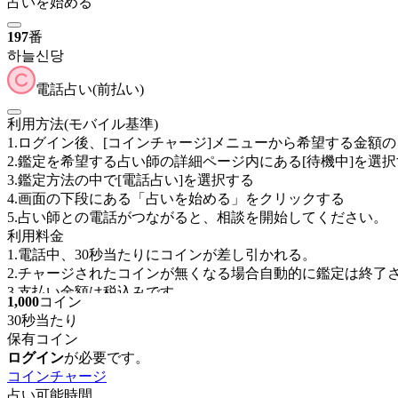
占いを始める
197
番
하늘신당
電話占い(前払い)
利用方法(モバイル基準)
1.ログイン後、[コインチャージ]メニューから希望する金額
2.鑑定を希望する占い師の詳細ページ内にある[待機中]を選
3.鑑定方法の中で[電話占い]を選択する
4.画面の下段にある「占いを始める」をクリックする
5.占い師との電話がつながると、相談を開始してください。
利用料金
1.電話中、30秒当たりに
コインが差し引かれる。
2.チャージされたコインが無くなる場合自動的に鑑定は終了
3.支払い金額は税込みです
1,000
コイン
30秒当たり
保有コイン
ログイン
が必要です。
コインチャージ
占い可能時間