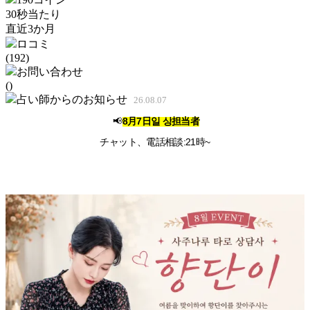
30秒当たり
直近3か月
ロコミ
(192)
お問い合わせ
()
占い師からのお知らせ
26.08.07
📢
8月7日
일
상
担当者
チャット、電話相談:21時~