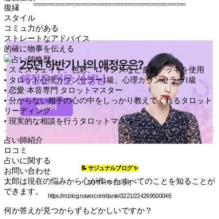
=================================================
復縁
スタイル
コミュ力がある
ストレートなアドバイス
的確に物事を伝える
占い師略歴
• スミスウェイト、色彩、ロマンスなど多数デッキを使用
• タロット心理カウンセラー1級、心理カウンセラー1級
• 恋愛·本音専門 タロットマスター
• 分からない相手の心の中をしっかり教えてくれるタロット
リーディング
• 現実的な相談を行うタロットマスター
占い師紹介
ロコミ
占いに関する
📝 サジュナルブログ ✨
お問い合わせ
太郎は現在の悩みから心が作ったすべてのことを知ることが
[
사주나루 인터뷰]
できます。
https://m.blog.naver.com/daniel3221/224269500046
何か答えが見つからずもどかしいですか？