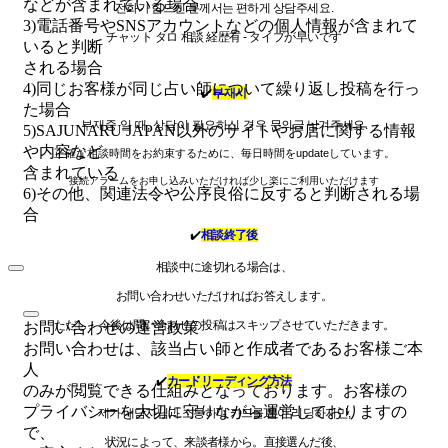
などが含まれている場合
전화가 힘드신 분께서는
편하게 상담주세요.
3)電話番号やSNSアカウントなどの個人情報が含まれて
チャット タロ 相談 経歴有 - タイプが早いです
いると判断
される場合
4)同じお客様が同じ占い師について繰り返し投稿を行っ
✔️
부재시
た場合
부재중 일 때, 상담이 필요하신 경우
문의글 남겨주세요.
5)SAJUNARU JAPAN以外のサイトやお店に関する情報
や内容など
正確な相談時間をお約束するために、毎日時間をupdateしています。
含まれている
接続アラームをお申し込みいただければ少し楽にご利用いただけます
6)その他、関連法令や公序良俗に反すると判断される場
合
✔️
相談終了後
相談中に途切れる場合は、
お問い合わせいただければお答えします。
ただし、今後は問い合わせの投稿はスキップさせていただきます。
お問い合わせの運営政策
お問い合わせは、該当占い師と作成者であるお客様ご本
人
✔️
カードリーディング方法
のみが閲覧できる仕組みとなっております。お客様の
プライバシーを大切に守りながら運営しておりますの
제가 내담자님과 소통하며 카드를 뽑아 리딩하지만
,
で、
状況によって、来談者様から。
直接選んだ後、