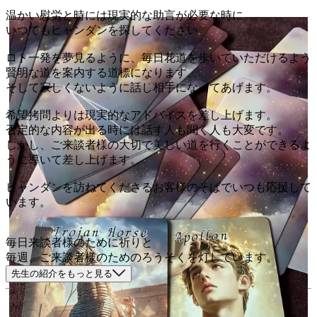
温かい慰労と時には現実的な助言が必要な時に
いつでもヒャンダンを探してください。
ロト一発を夢見るように、毎日花道を歩いていただけるよう
賢明な道を案内する道標になります。
そして寂しくないように話し相手になってあげます。
希望拷問よりは現実的なアドバイスを差し上げます。
否定的な内容が出る時には話す人も聞く人も大変です。
しかし、ご来談者様の大切で美しい道を行くことができるよ
うに導いて差し上げます。
ヒャンダンを訪ねてくださるお客様のそばでいつも応援して
います。
毎日来談者様のために祈りと
毎週、ご来談者様のためのろうそくを灯しています。
先生の紹介をもっと見る