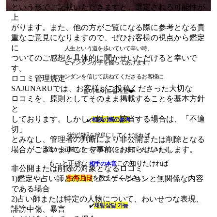
という形でご記載いただきますと、選定される可能性が
上
がります。また、他の方がご覧になる際に参考となる貴
重なご意見になりますので、ぜひお客様の視点から鑑定
に
人生という道を歩いていて辛い時、
ついてのご感想を具体的に聞かせいただけると幸いで
ヒャンダンが手を握ってあげます。
す。
ヒャンダンを信じて訪ねてくださるお客様に
ロコミ管理規定
SAJUNARUでは、お客様がご投稿くださった大切な
힘이 되어드릴게요❤️
ロコミを、原則としてそのまま掲載することを基本方針
と
しております。しかし、以下に該当する場合は、「不適
✔️
相談の際の参考
切」
状況説明を簡単にしてくだされば
とみなし、管理者の判断により非公開または削除となる
場合がございますことを事前にお知らせいたします。
迅速かつ正確なリーディングをさせていただきます。
もっと正確な
この知りたければ
相手の本音
非公開または削除の対象となるロコミ
生年月日
を教えてください。
1)鑑定や占い師とのコミュニケーションと無関係な内容
である場合
2)占い師または特定の人物について、わいせつな表現、
✔️
채팅상담 가능
誹謗中傷、暴言