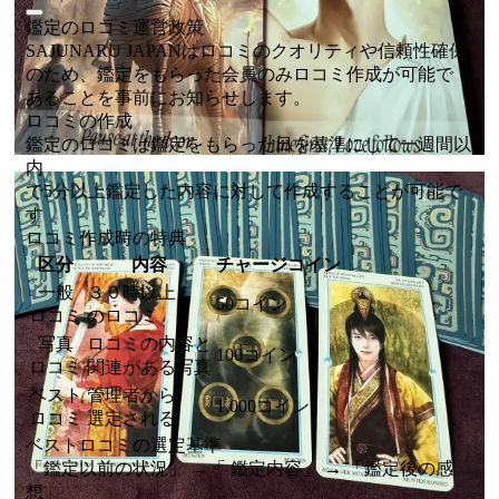
鑑定のロコミ運営政策
SAJUNARU JAPANはロコミのクオリティや信頼性確保
のため、鑑定をもらった会員のみロコミ作成が可能で
あることを事前にお知らせします。
ロコミの作成
鑑定のロコミは鑑定をもらった日を基準にして一週間以
内
で5分以上鑑定した内容に対して作成することが可能で
す
ロコミ作成時の特典
区分
内容
チャージコイン
一般
３０時以上
50コイン
ロコミ
のロコミ
写真
ロコミの内容と
100コイン
ロコミ
関連がある写真
ベスト
管理者から
1,000コイン
ロコミ
選定される
ベストロコミの選定基準
「鑑定以前の状況」 →「 鑑定内容」 → 「鑑定後の感
想」