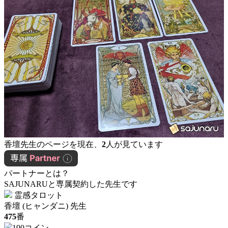
香壇先生のページを現在、
2
人が見ています
パートナーとは？
SAJUNARUと専属契約した先生です
霊感タロット
香壇 (ヒャンダニ) 先生
475
番
190コイン