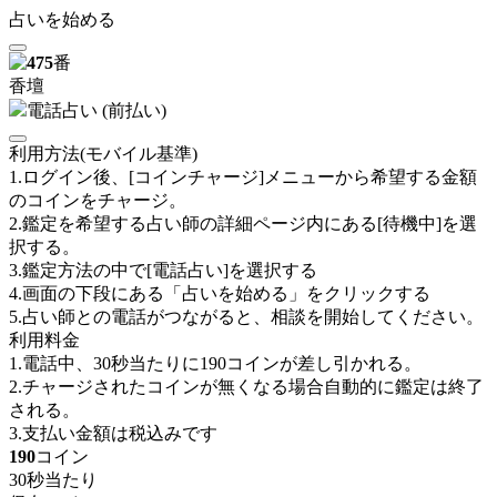
占いを始める
475
番
香壇
電話占い (前払い)
利用方法(モバイル基準)
1.ログイン後、[コインチャージ]メニューから希望する金額
のコインをチャージ。
2.鑑定を希望する占い師の詳細ページ内にある[待機中]を選
択する。
3.鑑定方法の中で[電話占い]を選択する
4.画面の下段にある「占いを始める」をクリックする
5.占い師との電話がつながると、相談を開始してください。
利用料金
1.電話中、30秒当たりに
190
コインが差し引かれる。
2.チャージされたコインが無くなる場合自動的に鑑定は終了
される。
3.支払い金額は税込みです
190
コイン
30秒当たり