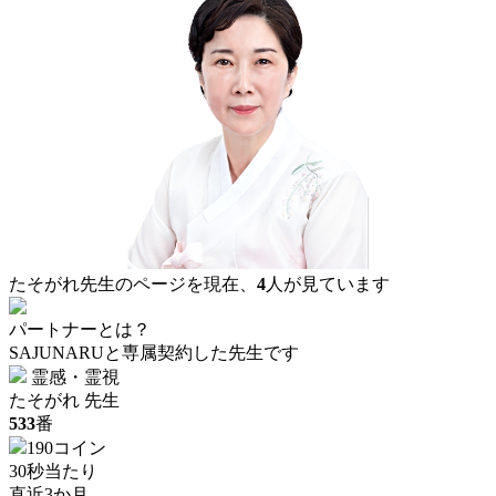
たそがれ先生のページを現在、
4
人が見ています
パートナーとは？
SAJUNARUと専属契約した先生です
霊感・霊視
たそがれ 先生
533
番
190コイン
30秒当たり
直近3か月