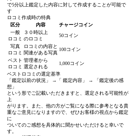
で5分以上鑑定した内容に対して作成することが可能で
す
ロコミ作成時の特典
区分
内容
チャージコイン
一般
３０時以上
50コイン
ロコミ
のロコミ
写真
ロコミの内容と
100コイン
ロコミ
関連がある写真
ベスト
管理者から
1,000コイン
ロコミ
選定される
ベストロコミの選定基準
「鑑定以前の状況」 →「 鑑定内容」 → 「鑑定後の感
想」
という形でご記載いただきますと、選定される可能性が
上
がります。また、他の方がご覧になる際に参考となる貴
重なご意見になりますので、ぜひお客様の視点から鑑定
に
ついてのご感想を具体的に聞かせいただけると幸いで
す。